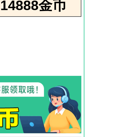
14888金币