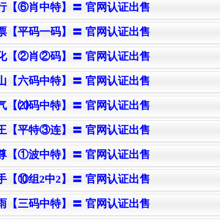
前行【⑥肖中特】〓 官网认证出售
钞票【平码一码】〓 官网认证出售
万化【②肖②码】〓 官网认证出售
出山【六码中特】〓 官网认证出售
宝气【⒇码中特】〓 官网认证出售
赌王【平特③连】〓 官网认证出售
至尊【①波中特】〓 官网认证出售
高手【⑩组2中2】〓 官网认证出售
化雨【三码中特】〓 官网认证出售