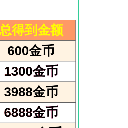
总得到金额
600金币
1300金币
3988金币
6888金币