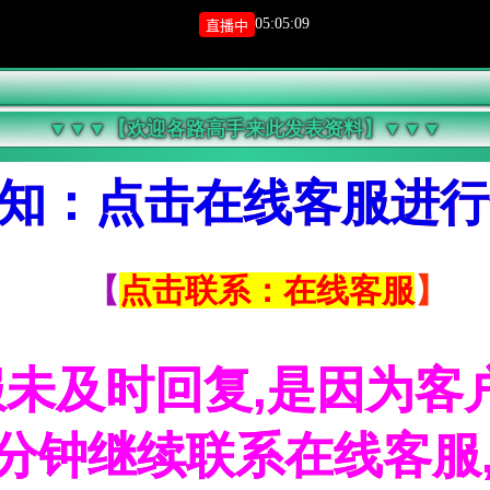
▼▼▼【欢迎各路高手来此发表资料】▼▼▼
知
：点击在线客服进行
【
点击联系
：在线客服
】
未及时回复,是因为客
分钟继续联系在线客服