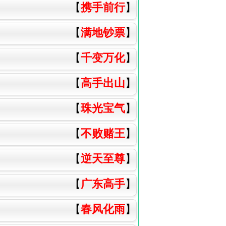
【
携手前行
】
【
满地钞票
】
【
千变万化
】
【
高手出山
】
【
珠光宝气
】
【
不败赌王
】
【
逆天至尊
】
【
广东高手
】
【
春风化雨
】