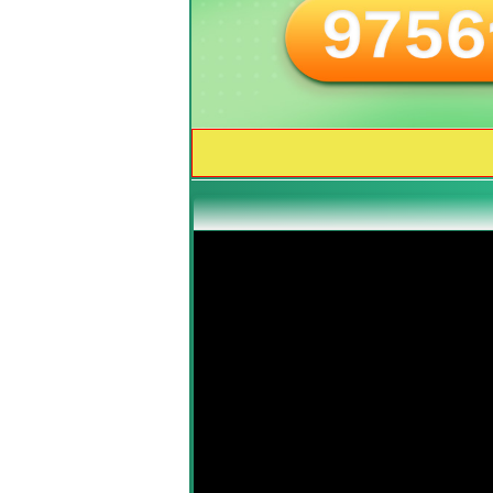
公告：欢迎进入