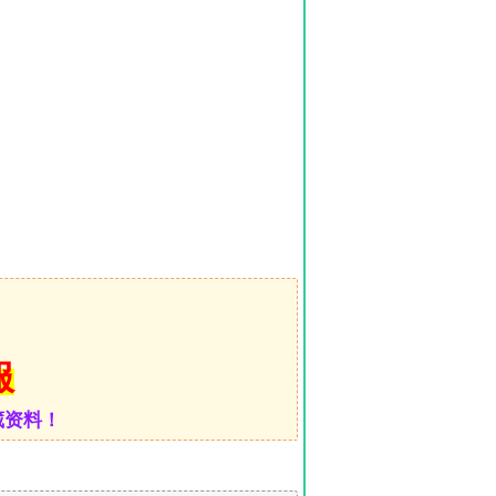
服
藏资料！